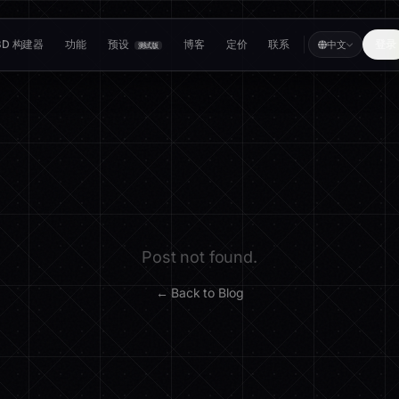
3D 构建器
功能
预设
博客
定价
联系
登录
中文
测试版
Post not found.
← Back to Blog