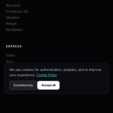
Recursos
Construtor 3D
Modelos
Preços
Novidades
EMPRESA
Sobre
Blog
Afiliados
We use cookies for authentication, analytics, and to improve
Contato
your experience.
Cookie Policy
Essential only
Accept all
RECURSOS
Documentação
Guia de Personalização
Melhores Práticas de SEO