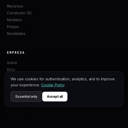
Recursos
Construtor 3D
Modelos
Preços
Novidades
EMPRESA
Sobre
Blog
Afiliados
We use cookies for authentication, analytics, and to improve
Contato
your experience.
Cookie Policy
Essential only
Accept all
RECURSOS
Documentação
Guia de Personalização
Melhores Práticas de SEO