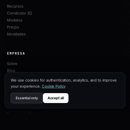
Recursos
Construtor 3D
Modelos
Preços
Novidades
EMPRESA
Sobre
Blog
Afiliados
We use cookies for authentication, analytics, and to improve
Contato
your experience.
Cookie Policy
Essential only
Accept all
RECURSOS
Documentação
Guia de Personalização
Melhores Práticas de SEO