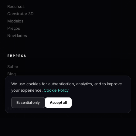
Recursos
Construtor 3D
Modelos
Preços
Novidades
EMPRESA
Sobre
Blog
Afiliados
We use cookies for authentication, analytics, and to improve
Contato
your experience.
Cookie Policy
Essential only
Accept all
RECURSOS
Documentação
Guia de Personalização
Melhores Práticas de SEO