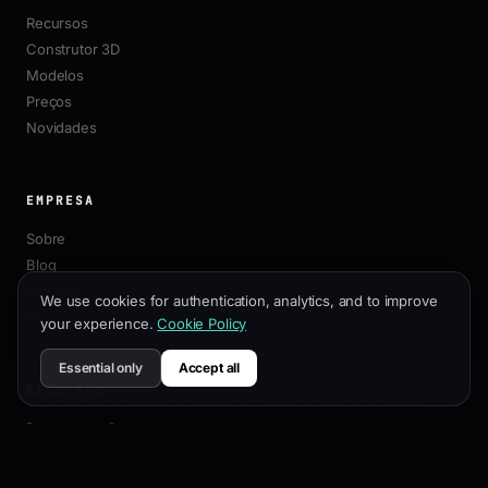
Recursos
Construtor 3D
Modelos
Preços
Novidades
EMPRESA
Sobre
Blog
Afiliados
We use cookies for authentication, analytics, and to improve
Contato
your experience.
Cookie Policy
Essential only
Accept all
RECURSOS
Documentação
Guia de Personalização
Melhores Práticas de SEO