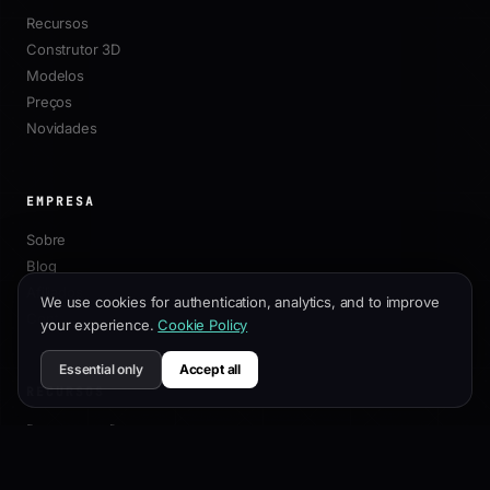
Recursos
Construtor 3D
Modelos
Preços
Novidades
EMPRESA
Sobre
Blog
Afiliados
We use cookies for authentication, analytics, and to improve
Contato
your experience.
Cookie Policy
Essential only
Accept all
RECURSOS
Documentação
Guia de Personalização
Melhores Práticas de SEO