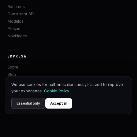
Recursos
Construtor 3D
Modelos
Preços
Novidades
EMPRESA
Sobre
Blog
Afiliados
We use cookies for authentication, analytics, and to improve
Contato
your experience.
Cookie Policy
Essential only
Accept all
RECURSOS
Documentação
Guia de Personalização
Melhores Práticas de SEO