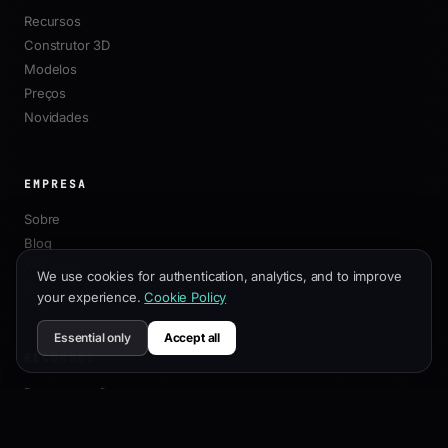
Recursos
Construtor 3D
Modelos
Preços
Novidades
EMPRESA
Sobre
Blog
Afiliados
We use cookies for authentication, analytics, and to improve
Contato
your experience.
Cookie Policy
Essential only
Accept all
RECURSOS
Documentação
Guia de Personalização
Melhores Práticas de SEO