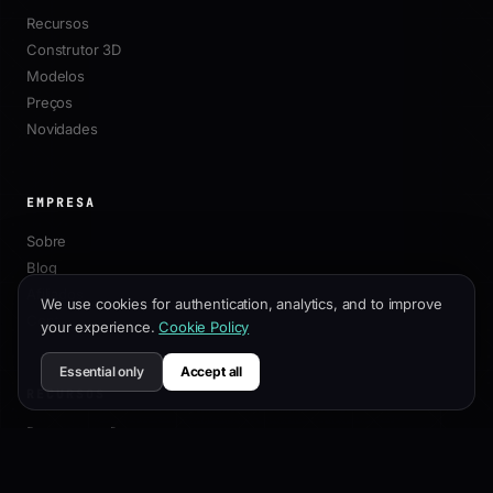
Recursos
Construtor 3D
Modelos
Preços
Novidades
EMPRESA
Sobre
Blog
Afiliados
We use cookies for authentication, analytics, and to improve
Contato
your experience.
Cookie Policy
Essential only
Accept all
RECURSOS
Documentação
Guia de Personalização
Melhores Práticas de SEO