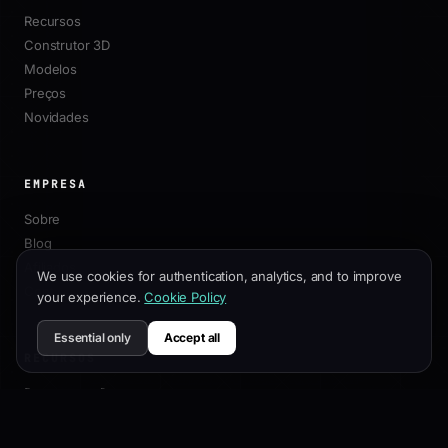
Recursos
Construtor 3D
Modelos
Preços
Novidades
EMPRESA
Sobre
Blog
Afiliados
We use cookies for authentication, analytics, and to improve
Contato
your experience.
Cookie Policy
Essential only
Accept all
RECURSOS
Documentação
Guia de Personalização
Melhores Práticas de SEO