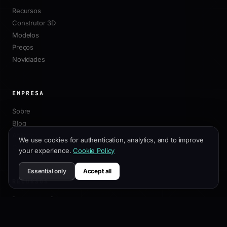
Recursos
Construtor 3D
Modelos
Preços
Novidades
EMPRESA
Sobre
Blog
Afiliados
We use cookies for authentication, analytics, and to improve
Contato
your experience.
Cookie Policy
Essential only
Accept all
RECURSOS
Documentação
Guia de Personalização
Melhores Práticas de SEO