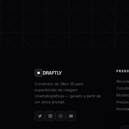
PROD
DRAFTLY
Recurs
Construtor de Sites 3D para
Constr
experiências de rolagem
Model
cinematográficas — gerado a partir de
um único prompt.
Preços
Novida
Twitter
LinkedIn
Instagram
Email