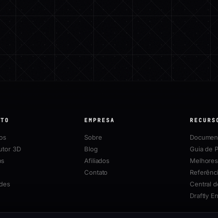
UTO
EMPRESA
RECURS
os
Sobre
Documen
utor 3D
Blog
Guia de 
os
Afiliados
Melhores
Contato
Referênci
des
Central d
Draftly E