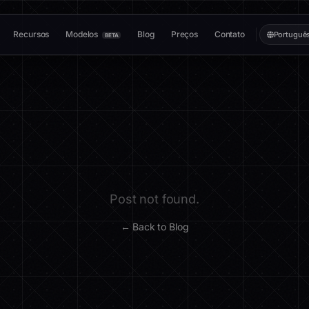
Recursos
Modelos
Blog
Preços
Contato
Portuguê
BETA
Post not found.
← Back to Blog