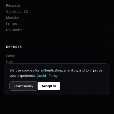
Recursos
Construtor 3D
Modelos
Preços
Novidades
EMPRESA
Sobre
Blog
Afiliados
We use cookies for authentication, analytics, and to improve
Contato
your experience.
Cookie Policy
Essential only
Accept all
RECURSOS
Documentação
Guia de Personalização
Melhores Práticas de SEO