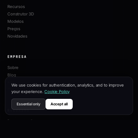
Recursos
Construtor 3D
Modelos
Preços
Novidades
EMPRESA
Sobre
Blog
Afiliados
We use cookies for authentication, analytics, and to improve
Contato
your experience.
Cookie Policy
Essential only
Accept all
RECURSOS
Documentação
Guia de Personalização
Melhores Práticas de SEO