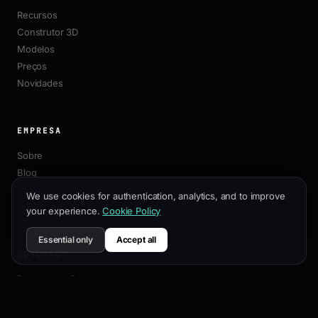
Recursos
Construtor 3D
Modelos
Preços
Novidades
EMPRESA
Sobre
Blog
Afiliados
We use cookies for authentication, analytics, and to improve
Contato
your experience.
Cookie Policy
Essential only
Accept all
RECURSOS
Documentação
Guia de Personalização
Melhores Práticas de SEO