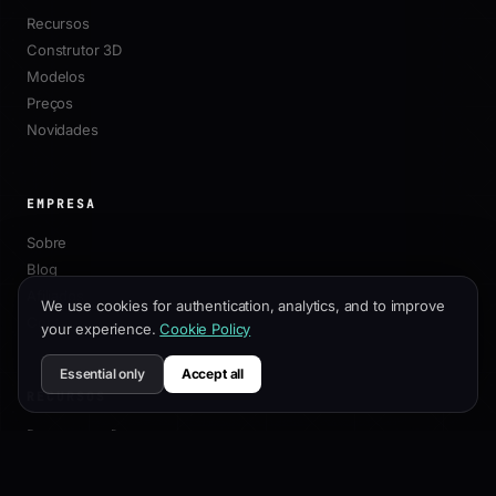
Recursos
Construtor 3D
Modelos
Preços
Novidades
EMPRESA
Sobre
Blog
Afiliados
We use cookies for authentication, analytics, and to improve
Contato
your experience.
Cookie Policy
Essential only
Accept all
RECURSOS
Documentação
Guia de Personalização
Melhores Práticas de SEO