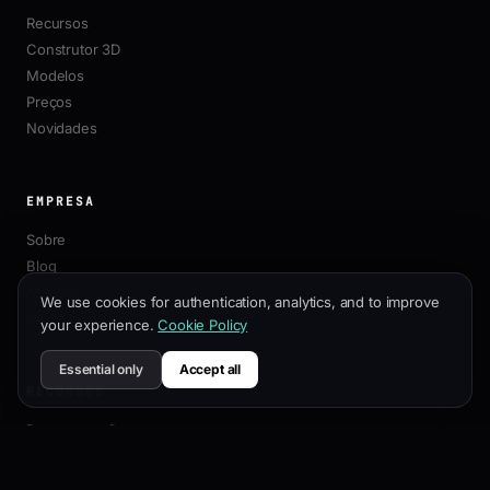
Recursos
Construtor 3D
Modelos
Preços
Novidades
EMPRESA
Sobre
Blog
Afiliados
We use cookies for authentication, analytics, and to improve
Contato
your experience.
Cookie Policy
Essential only
Accept all
RECURSOS
Documentação
Guia de Personalização
Melhores Práticas de SEO