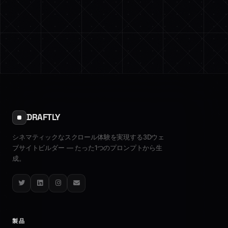
DRAFTLY
シネマティックなスクロール体験を実現する3Dウェ
ブサイトビルダー — たった1つのプロンプトから生
成。
Twitter
LinkedIn
Instagram
Email
製品