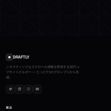
DRAFTLY
シネマティックなスクロール体験を実現する3Dウェ
ブサイトビルダー — たった1つのプロンプトから生
成。
Twitter
LinkedIn
Instagram
Email
製品