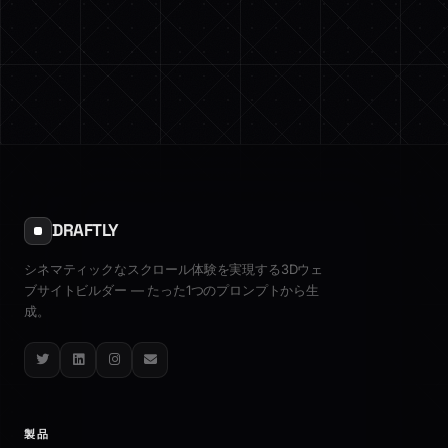
DRAFTLY
シネマティックなスクロール体験を実現する3Dウェ
ブサイトビルダー — たった1つのプロンプトから生
成。
Twitter
LinkedIn
Instagram
Email
製品