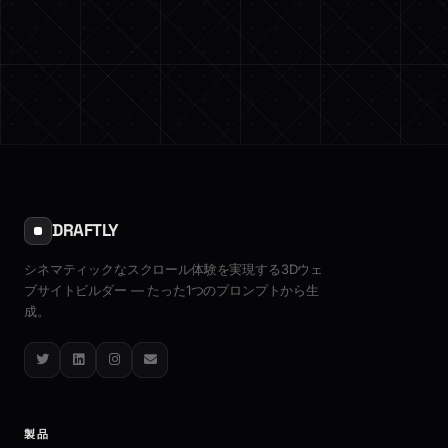
DRAFTLY
シネマティックなスクロール体験を実現する3Dウェ
ブサイトビルダー — たった1つのプロンプトから生
成。
Twitter
LinkedIn
Instagram
Email
製品