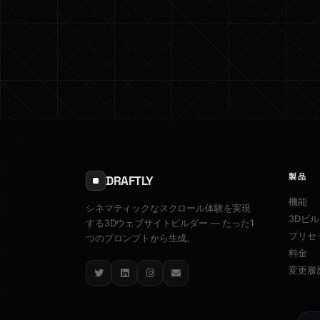
製品
DRAFTLY
機能
シネマティックなスクロール体験を実現
3Dビ
する3Dウェブサイトビルダー — たった1
プリセ
つのプロンプトから生成。
料金
変更履
Twitter
LinkedIn
Instagram
Email