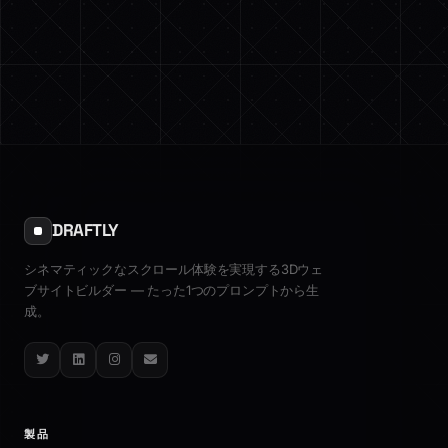
DRAFTLY
シネマティックなスクロール体験を実現する3Dウェ
ブサイトビルダー — たった1つのプロンプトから生
成。
Twitter
LinkedIn
Instagram
Email
製品