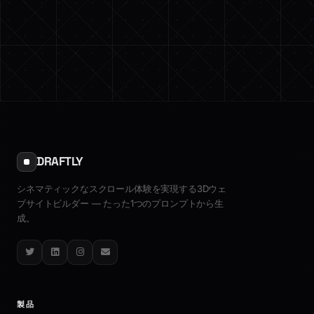
DRAFTLY
シネマティックなスクロール体験を実現する3Dウェ
ブサイトビルダー — たった1つのプロンプトから生
成。
Twitter
LinkedIn
Instagram
Email
製品