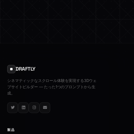
DRAFTLY
シネマティックなスクロール体験を実現する3Dウェ
ブサイトビルダー — たった1つのプロンプトから生
成。
Twitter
LinkedIn
Instagram
Email
製品