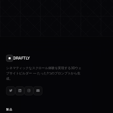
DRAFTLY
シネマティックなスクロール体験を実現する3Dウェ
ブサイトビルダー — たった1つのプロンプトから生
成。
Twitter
LinkedIn
Instagram
Email
製品