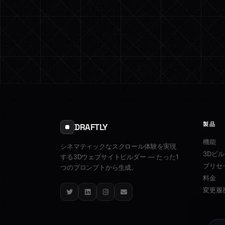
製品
DRAFTLY
機能
シネマティックなスクロール体験を実現
3Dビ
する3Dウェブサイトビルダー — たった1
プリセ
つのプロンプトから生成。
料金
変更履
Twitter
LinkedIn
Instagram
Email