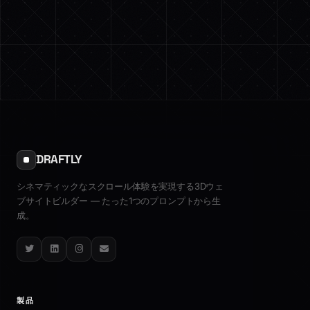
DRAFTLY
シネマティックなスクロール体験を実現する3Dウェ
ブサイトビルダー — たった1つのプロンプトから生
成。
Twitter
LinkedIn
Instagram
Email
製品