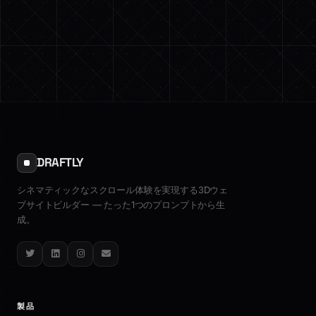
DRAFTLY
シネマティックなスクロール体験を実現する3Dウェ
ブサイトビルダー — たった1つのプロンプトから生
成。
Twitter
LinkedIn
Instagram
Email
製品