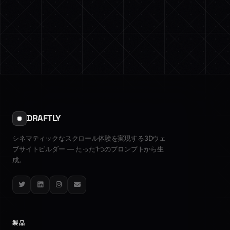
DRAFTLY
シネマティックなスクロール体験を実現する3Dウェ
ブサイトビルダー — たった1つのプロンプトから生
成。
Twitter
LinkedIn
Instagram
Email
製品