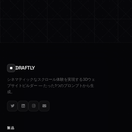
DRAFTLY
シネマティックなスクロール体験を実現する3Dウェ
ブサイトビルダー — たった1つのプロンプトから生
成。
Twitter
LinkedIn
Instagram
Email
製品