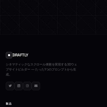
DRAFTLY
シネマティックなスクロール体験を実現する3Dウェ
ブサイトビルダー — たった1つのプロンプトから生
成。
Twitter
LinkedIn
Instagram
Email
製品