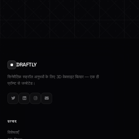
DRAFTLY
सिनेमैटिक स्क्रॉल अनुभवों के लिए 3D वेबसाइट बिल्डर — एक ही
प्रॉम्प्ट से जनरेटेड।
Twitter
LinkedIn
Instagram
Email
उत्पाद
विशेषताएँ