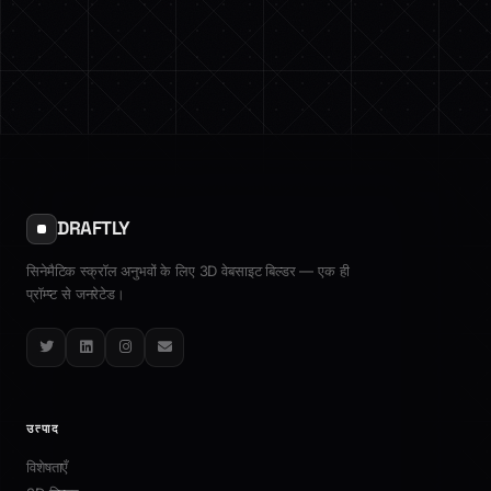
DRAFTLY
सिनेमैटिक स्क्रॉल अनुभवों के लिए 3D वेबसाइट बिल्डर — एक ही
प्रॉम्प्ट से जनरेटेड।
Twitter
LinkedIn
Instagram
Email
उत्पाद
विशेषताएँ