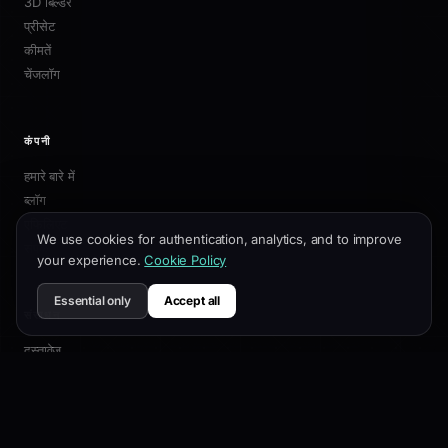
3D बिल्डर
प्रीसेट
कीमतें
चेंजलॉग
कंपनी
हमारे बारे में
ब्लॉग
एफिलिएट
We use cookies for authentication, analytics, and to improve
संपर्क
your experience.
Cookie Policy
Essential only
Accept all
संसाधन
दस्तावेज़
अनुकूलन गाइड
SEO सर्वोत्तम प्रथाएं
API संदर्भ
सहायता केंद्र