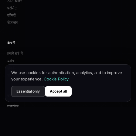
3D बिल्डर
प्रीसेट
कीमतें
चेंजलॉग
कंपनी
हमारे बारे में
ब्लॉग
एफिलिएट
We use cookies for authentication, analytics, and to improve
संपर्क
your experience.
Cookie Policy
Essential only
Accept all
संसाधन
दस्तावेज़
अनुकूलन गाइड
SEO सर्वोत्तम प्रथाएं
API संदर्भ
सहायता केंद्र