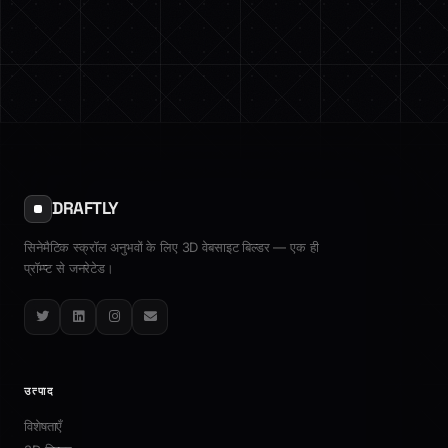
DRAFTLY
सिनेमैटिक स्क्रॉल अनुभवों के लिए 3D वेबसाइट बिल्डर — एक ही
प्रॉम्प्ट से जनरेटेड।
Twitter
LinkedIn
Instagram
Email
उत्पाद
विशेषताएँ