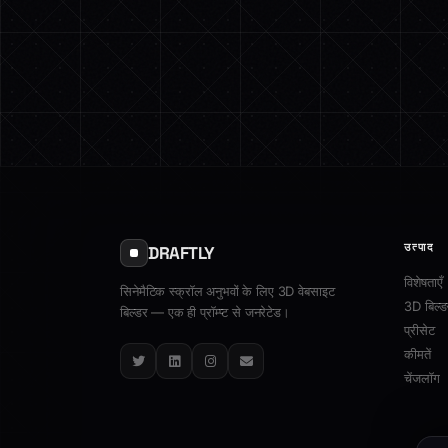
उत्पाद
DRAFTLY
विशेषताएँ
सिनेमैटिक स्क्रॉल अनुभवों के लिए 3D वेबसाइट
3D बिल्ड
बिल्डर — एक ही प्रॉम्प्ट से जनरेटेड।
प्रीसेट
कीमतें
Twitter
LinkedIn
Instagram
Email
चेंजलॉग