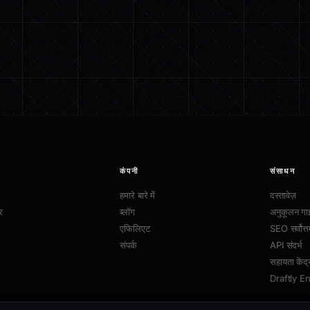
कंपनी
संसाधन
हमारे बारे में
दस्तावेज़
र
ब्लॉग
अनुकूलन गा
एफिलिएट
SEO सर्वोत्त
संपर्क
API संदर्भ
सहायता केंद्
Draftly E