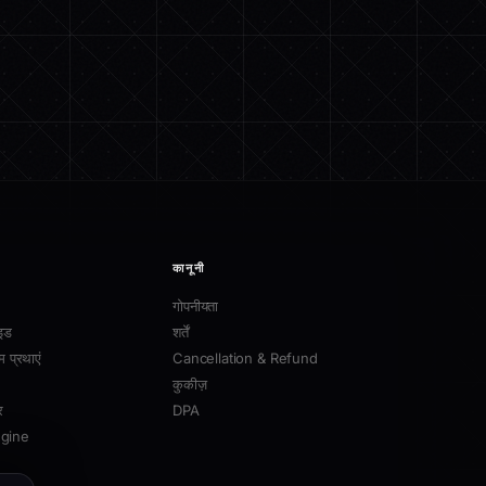
कानूनी
गोपनीयता
इड
शर्तें
म प्रथाएं
Cancellation & Refund
कुकीज़
र
DPA
ngine