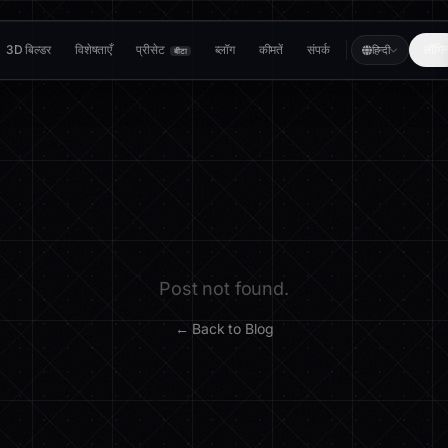
3D बिल्डर
विशेषताएँ
प्रीसेट
ब्लॉग
कीमतें
संपर्क
लॉगि
हिन्दी
बीटा
Post not found.
← Back to Blog