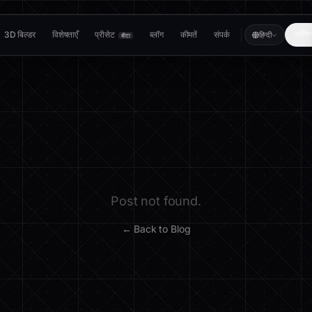
3D बिल्डर
विशेषताएँ
प्रीसेट
ब्लॉग
कीमतें
संपर्क
लॉगि
हिन्दी
बीटा
Post not found.
← Back to Blog