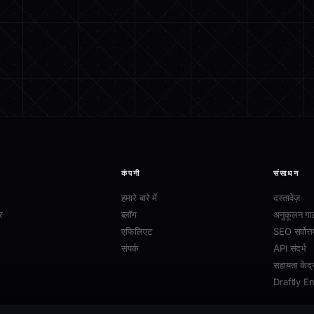
कंपनी
संसाधन
हमारे बारे में
दस्तावेज़
र
ब्लॉग
अनुकूलन गा
एफिलिएट
SEO सर्वोत्त
संपर्क
API संदर्भ
सहायता केंद्
Draftly E