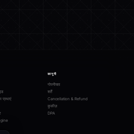
कानूनी
गोपनीयता
इड
शर्तें
म प्रथाएं
Cancellation & Refund
कुकीज़
र
DPA
ngine