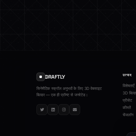
उत्पाद
DRAFTLY
विशेषताएँ
सिनेमैटिक स्क्रॉल अनुभवों के लिए 3D वेबसाइट
3D बिल्ड
बिल्डर — एक ही प्रॉम्प्ट से जनरेटेड।
प्रीसेट
कीमतें
Twitter
LinkedIn
Instagram
Email
चेंजलॉग