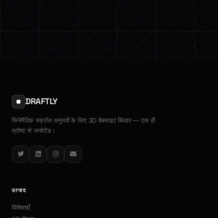
DRAFTLY
सिनेमैटिक स्क्रॉल अनुभवों के लिए 3D वेबसाइट बिल्डर — एक ही
प्रॉम्प्ट से जनरेटेड।
Twitter
LinkedIn
Instagram
Email
उत्पाद
विशेषताएँ