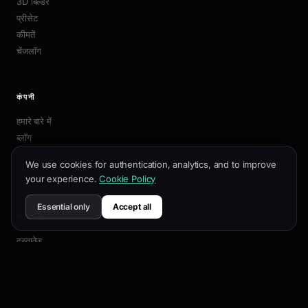
3D बिल्डर
प्रीसेट
कीमतें
चेंजलॉग
कंपनी
हमारे बारे में
ब्लॉग
एफिलिएट
We use cookies for authentication, analytics, and to improve
संपर्क
your experience.
Cookie Policy
Essential only
Accept all
संसाधन
दस्तावेज़
अनुकूलन गाइड
SEO सर्वोत्तम प्रथाएं
API संदर्भ
सहायता केंद्र