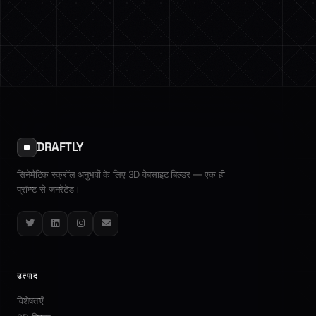
DRAFTLY
सिनेमैटिक स्क्रॉल अनुभवों के लिए 3D वेबसाइट बिल्डर — एक ही
प्रॉम्प्ट से जनरेटेड।
Twitter
LinkedIn
Instagram
Email
उत्पाद
विशेषताएँ