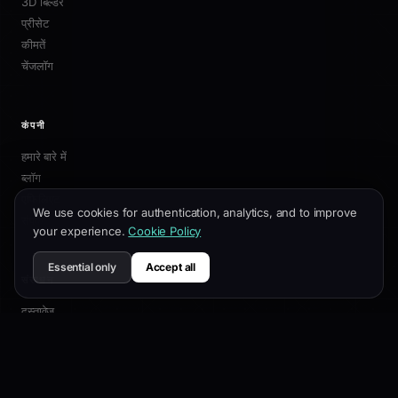
3D बिल्डर
प्रीसेट
कीमतें
चेंजलॉग
कंपनी
हमारे बारे में
ब्लॉग
एफिलिएट
We use cookies for authentication, analytics, and to improve
संपर्क
your experience.
Cookie Policy
Essential only
Accept all
संसाधन
दस्तावेज़
अनुकूलन गाइड
SEO सर्वोत्तम प्रथाएं
API संदर्भ
सहायता केंद्र