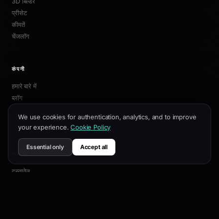
3D बिल्डर
प्रीसेट
कीमतें
चेंजलॉग
कंपनी
हमारे बारे में
ब्लॉग
एफिलिएट
We use cookies for authentication, analytics, and to improve
संपर्क
your experience.
Cookie Policy
Essential only
Accept all
संसाधन
दस्तावेज़
अनुकूलन गाइड
SEO सर्वोत्तम प्रथाएं
API संदर्भ
सहायता केंद्र