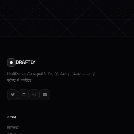
DRAFTLY
सिनेमैटिक स्क्रॉल अनुभवों के लिए 3D वेबसाइट बिल्डर — एक ही
प्रॉम्प्ट से जनरेटेड।
Twitter
LinkedIn
Instagram
Email
उत्पाद
विशेषताएँ