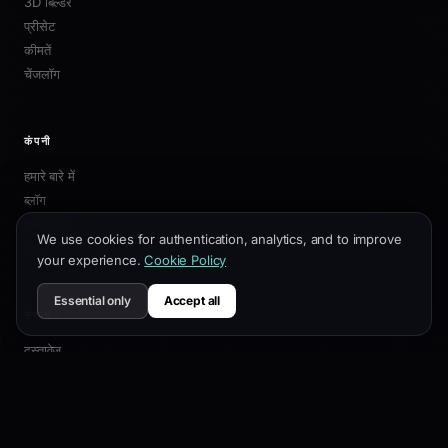
3D बिल्डर
प्रीसेट
कीमतें
चेंजलॉग
कंपनी
हमारे बारे में
ब्लॉग
एफिलिएट
We use cookies for authentication, analytics, and to improve
संपर्क
your experience.
Cookie Policy
Essential only
Accept all
संसाधन
दस्तावेज़
अनुकूलन गाइड
SEO सर्वोत्तम प्रथाएं
API संदर्भ
सहायता केंद्र