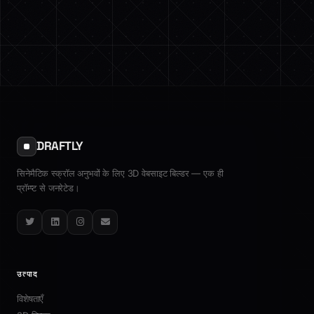
DRAFTLY
सिनेमैटिक स्क्रॉल अनुभवों के लिए 3D वेबसाइट बिल्डर — एक ही
प्रॉम्प्ट से जनरेटेड।
Twitter
LinkedIn
Instagram
Email
उत्पाद
विशेषताएँ