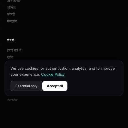
3D बिल्डर
प्रीसेट
कीमतें
चेंजलॉग
कंपनी
हमारे बारे में
ब्लॉग
एफिलिएट
We use cookies for authentication, analytics, and to improve
संपर्क
your experience.
Cookie Policy
Essential only
Accept all
संसाधन
दस्तावेज़
अनुकूलन गाइड
SEO सर्वोत्तम प्रथाएं
API संदर्भ
सहायता केंद्र