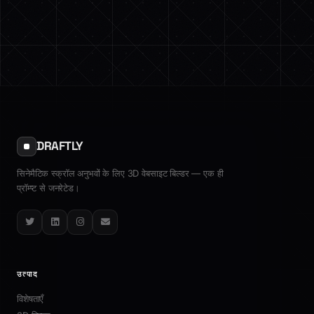
DRAFTLY
सिनेमैटिक स्क्रॉल अनुभवों के लिए 3D वेबसाइट बिल्डर — एक ही
प्रॉम्प्ट से जनरेटेड।
Twitter
LinkedIn
Instagram
Email
उत्पाद
विशेषताएँ