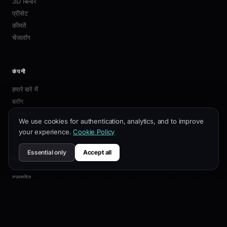
3D बिल्डर
प्रीसेट
कीमतें
चेंजलॉग
कंपनी
हमारे बारे में
ब्लॉग
एफिलिएट
We use cookies for authentication, analytics, and to improve
संपर्क
your experience.
Cookie Policy
Essential only
Accept all
संसाधन
दस्तावेज़
अनुकूलन गाइड
SEO सर्वोत्तम प्रथाएं
API संदर्भ
सहायता केंद्र