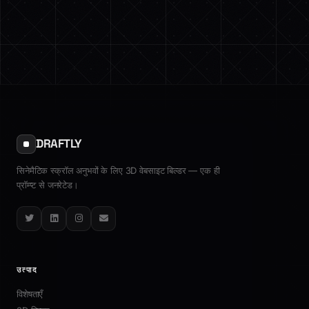
DRAFTLY
सिनेमैटिक स्क्रॉल अनुभवों के लिए 3D वेबसाइट बिल्डर — एक ही
प्रॉम्प्ट से जनरेटेड।
Twitter
LinkedIn
Instagram
Email
उत्पाद
विशेषताएँ