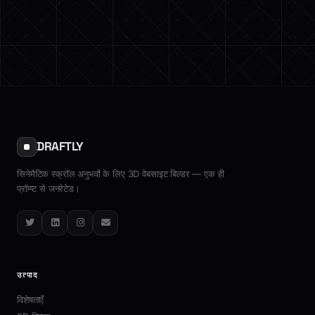
DRAFTLY
सिनेमैटिक स्क्रॉल अनुभवों के लिए 3D वेबसाइट बिल्डर — एक ही
प्रॉम्प्ट से जनरेटेड।
Twitter
LinkedIn
Instagram
Email
उत्पाद
विशेषताएँ