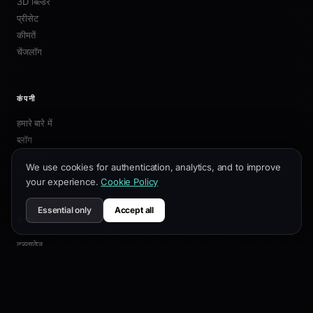
3D बिल्डर
प्रीसेट
कीमतें
चेंजलॉग
कंपनी
हमारे बारे में
ब्लॉग
एफिलिएट
We use cookies for authentication, analytics, and to improve
संपर्क
your experience.
Cookie Policy
Essential only
Accept all
संसाधन
दस्तावेज़
अनुकूलन गाइड
SEO सर्वोत्तम प्रथाएं
API संदर्भ
सहायता केंद्र