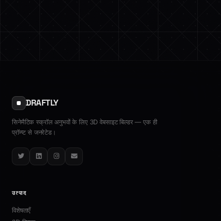
DRAFTLY
सिनेमैटिक स्क्रॉल अनुभवों के लिए 3D वेबसाइट बिल्डर — एक ही
प्रॉम्प्ट से जनरेटेड।
Twitter
LinkedIn
Instagram
Email
उत्पाद
विशेषताएँ