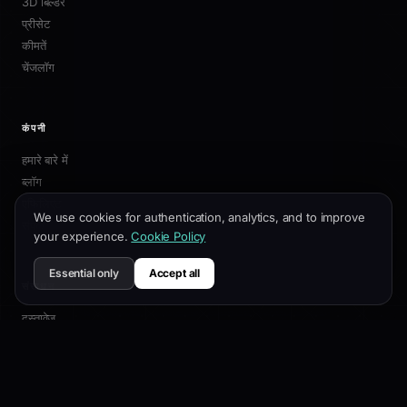
3D बिल्डर
प्रीसेट
कीमतें
चेंजलॉग
कंपनी
हमारे बारे में
ब्लॉग
एफिलिएट
We use cookies for authentication, analytics, and to improve
संपर्क
your experience.
Cookie Policy
Essential only
Accept all
संसाधन
दस्तावेज़
अनुकूलन गाइड
SEO सर्वोत्तम प्रथाएं
API संदर्भ
सहायता केंद्र