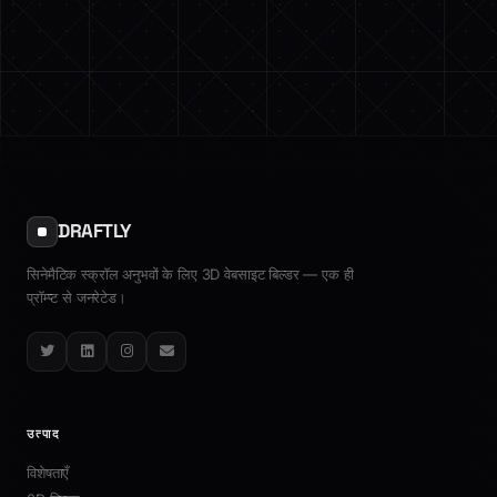
DRAFTLY
सिनेमैटिक स्क्रॉल अनुभवों के लिए 3D वेबसाइट बिल्डर — एक ही
प्रॉम्प्ट से जनरेटेड।
Twitter
LinkedIn
Instagram
Email
उत्पाद
विशेषताएँ