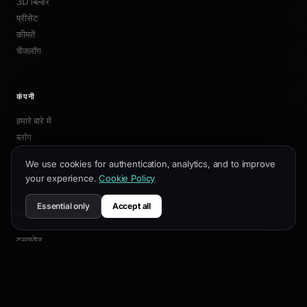
3D बिल्डर
प्रीसेट
कीमतें
चेंजलॉग
कंपनी
हमारे बारे में
ब्लॉग
एफिलिएट
We use cookies for authentication, analytics, and to improve
संपर्क
your experience.
Cookie Policy
Essential only
Accept all
संसाधन
दस्तावेज़
अनुकूलन गाइड
SEO सर्वोत्तम प्रथाएं
API संदर्भ
सहायता केंद्र