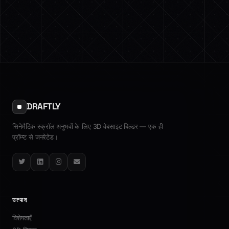
DRAFTLY
सिनेमैटिक स्क्रॉल अनुभवों के लिए 3D वेबसाइट बिल्डर — एक ही
प्रॉम्प्ट से जनरेटेड।
Twitter
LinkedIn
Instagram
Email
उत्पाद
विशेषताएँ