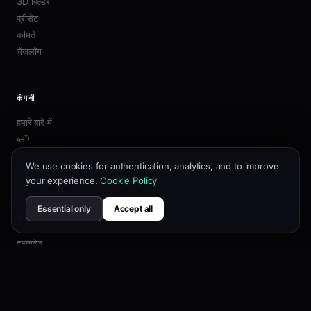
3D बिल्डर
प्रीसेट
कीमतें
चेंजलॉग
कंपनी
हमारे बारे में
ब्लॉग
एफिलिएट
We use cookies for authentication, analytics, and to improve
संपर्क
your experience.
Cookie Policy
Essential only
Accept all
संसाधन
दस्तावेज़
अनुकूलन गाइड
SEO सर्वोत्तम प्रथाएं
API संदर्भ
सहायता केंद्र