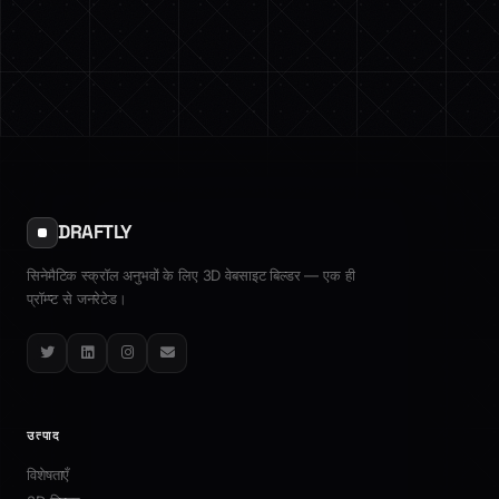
DRAFTLY
सिनेमैटिक स्क्रॉल अनुभवों के लिए 3D वेबसाइट बिल्डर — एक ही
प्रॉम्प्ट से जनरेटेड।
Twitter
LinkedIn
Instagram
Email
उत्पाद
विशेषताएँ