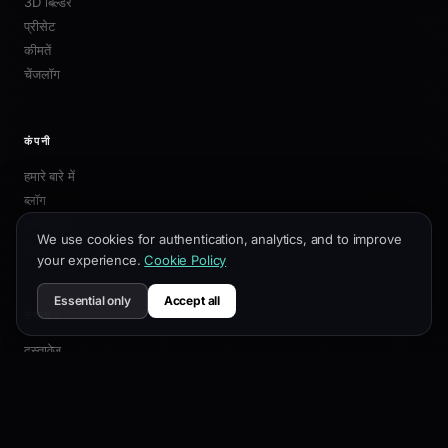
3D बिल्डर
प्रीसेट
कीमतें
चेंजलॉग
कंपनी
हमारे बारे में
ब्लॉग
एफिलिएट
We use cookies for authentication, analytics, and to improve
संपर्क
your experience.
Cookie Policy
Essential only
Accept all
संसाधन
दस्तावेज़
अनुकूलन गाइड
SEO सर्वोत्तम प्रथाएं
API संदर्भ
सहायता केंद्र