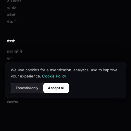
3D बिल्डर
प्रीसेट
कीमतें
चेंजलॉग
कंपनी
हमारे बारे में
ब्लॉग
एफिलिएट
We use cookies for authentication, analytics, and to improve
संपर्क
your experience.
Cookie Policy
Essential only
Accept all
संसाधन
दस्तावेज़
अनुकूलन गाइड
SEO सर्वोत्तम प्रथाएं
API संदर्भ
सहायता केंद्र