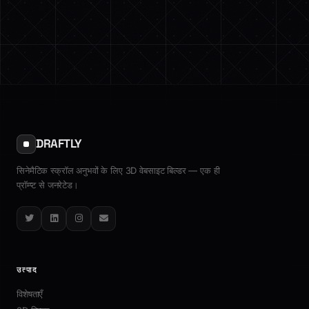
DRAFTLY
सिनेमैटिक स्क्रॉल अनुभवों के लिए 3D वेबसाइट बिल्डर — एक ही
प्रॉम्प्ट से जनरेटेड।
Twitter
LinkedIn
Instagram
Email
उत्पाद
विशेषताएँ